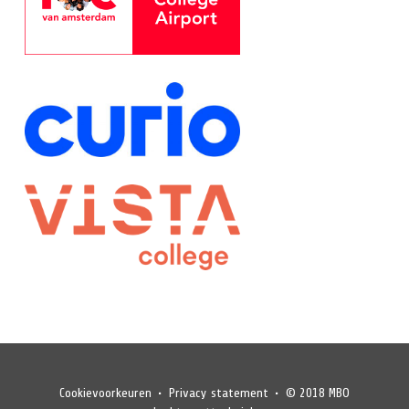
[ logo ]
Cookievoorkeuren
Privacy statement
© 2018 MBO